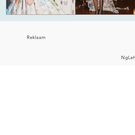
Reklaam
NgLeh