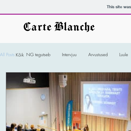
This site wa
Carte Blanche
All Posts
NG tegutseb
Intervjuu
Arvustused
Luule
Kõik